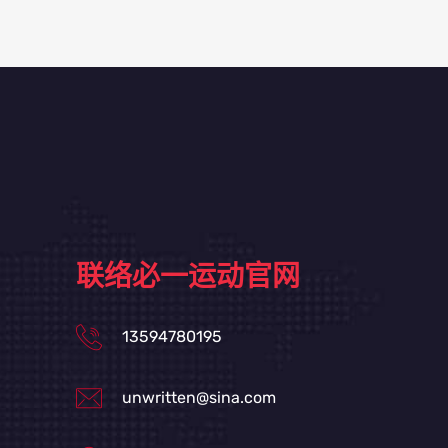
联络必一运动官网
13594780195
unwritten@sina.com