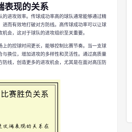
端表现的关系
队的进攻效率。传球成功率高的球队通常能够通过精
，进而有效地打破对方防线。高传球成功率可以让球
攻机会，这对于球队的进攻组织至关重要。
场上的控球时间更长，能够控制比赛节奏。当一支球
合与换位，增加进攻的多样性和灵活性。通过高质量
方防线，创造更多的进攻机会，尤其是在面对高压防