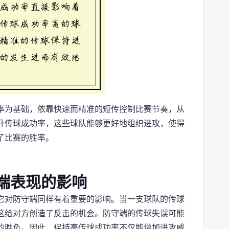
率为基础，依靠快速而精准的短传控制比赛节奏，从
升传球成功率，这些球队能够更好地组织进攻，使得
了比赛的胜率。
端表现的影响
它对防守端同样有着重要的影响。当一支球队的传球
这给对方创造了反击的机会。防守端的传球失误可能
的胜负。因此，保持高传球成功率不仅能增加进攻威