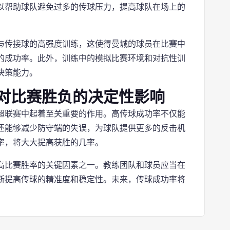
以帮助球队避免过多的传球压力，提高球队在场上的
与传接球的高强度训练，这使得曼城的球员在比赛中
的成功率。此外，训练中的模拟比赛环境和对抗性训
决策能力。
对比赛胜负的决定性影响
超联赛中起着至关重要的作用。高传球成功率不仅能
还能够减少防守端的失误，为球队提供更多的反击机
率，将大大提高获胜的几率。
高比赛胜率的关键因素之一。教练团队和球员应当在
断提高传球的精准度和稳定性。未来，传球成功率将