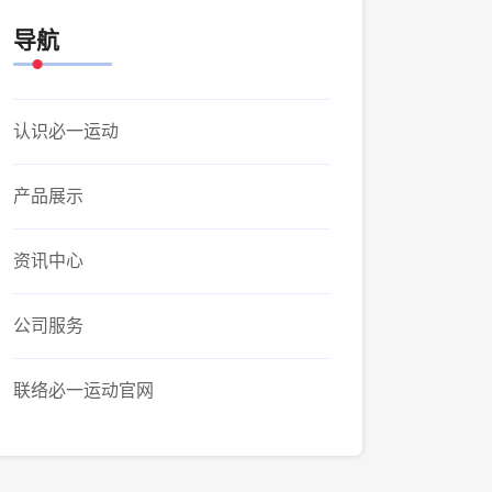
导航
认识必一运动
产品展示
资讯中心
公司服务
联络必一运动官网