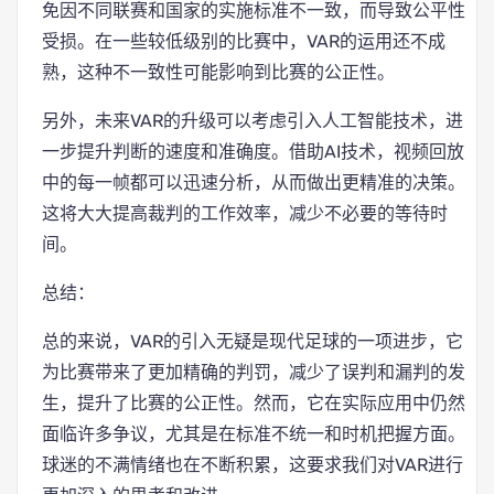
免因不同联赛和国家的实施标准不一致，而导致公平性
受损。在一些较低级别的比赛中，VAR的运用还不成
熟，这种不一致性可能影响到比赛的公正性。
另外，未来VAR的升级可以考虑引入人工智能技术，进
一步提升判断的速度和准确度。借助AI技术，视频回放
中的每一帧都可以迅速分析，从而做出更精准的决策。
这将大大提高裁判的工作效率，减少不必要的等待时
间。
总结：
总的来说，VAR的引入无疑是现代足球的一项进步，它
为比赛带来了更加精确的判罚，减少了误判和漏判的发
生，提升了比赛的公正性。然而，它在实际应用中仍然
面临许多争议，尤其是在标准不统一和时机把握方面。
球迷的不满情绪也在不断积累，这要求我们对VAR进行