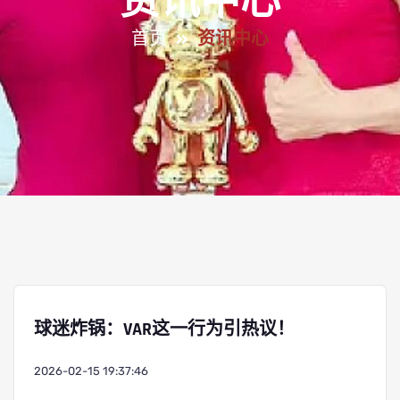
资讯中心
首页
资讯中心
球迷炸锅：VAR这一行为引热议！
2026-02-15 19:37:46