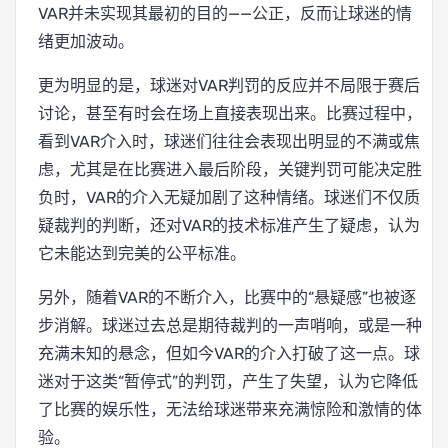
VAR并未实现其最初的目的——公正，反而让球迷的情
绪更加波动。
更为明显的是，球迷对VAR判罚的反应并不局限于赛后
讨论，甚至有时会在场上直接表现出来。比赛过程中，
看到VAR介入时，球迷们往往会表现出明显的不满或焦
虑，尤其是在比赛进入最后阶段，关键判罚可能决定胜
负时，VAR的介入无疑加剧了这种情绪。球迷们不仅质
疑裁判的判断，还对VAR的技术标准产生了疑虑，认为
它未能达到完美的公平标准。
另外，随着VAR的不断介入，比赛中的“悬疑感”也被逐
步消解。球迷过去总是期待裁判的一声哨响，或是一种
充满未知的悬念，但如今VAR的介入打破了这一点。球
迷对于这类“暂停式”的判罚，产生了失望，认为它降低
了比赛的娱乐性，无法给球迷带来充满惊险和激情的体
验。