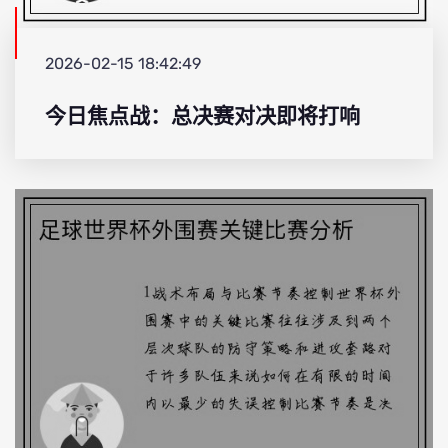
2026-02-15 18:42:49
今日焦点战：总决赛对决即将打响