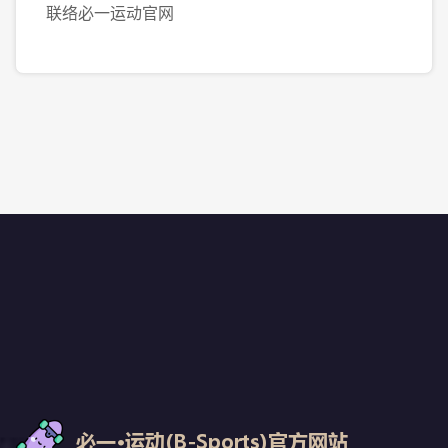
联络必一运动官网