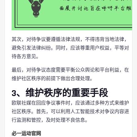
其次，对待争议要遵循法律法规，不得违背当地法律，
避免引发法律纠纷。同时，应该尊重用户权益，平等对
待各方意见。
最后，对待争议态度需要平衡公众舆论和平台利益，在
维护社区秩序的前提下做出合理处理。
3、维护秩序的重要手段
欧联社媒在回应争议事件时，应该通过多种方式来维护
社区秩序。首先，可以利用人工智能技术对争议内容进
行监测和管控，及时处理不良信息。
必一运动官网