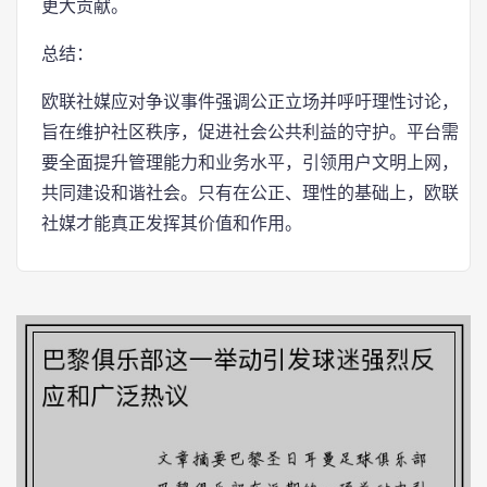
更大贡献。
总结：
欧联社媒应对争议事件强调公正立场并呼吁理性讨论，
旨在维护社区秩序，促进社会公共利益的守护。平台需
要全面提升管理能力和业务水平，引领用户文明上网，
共同建设和谐社会。只有在公正、理性的基础上，欧联
社媒才能真正发挥其价值和作用。