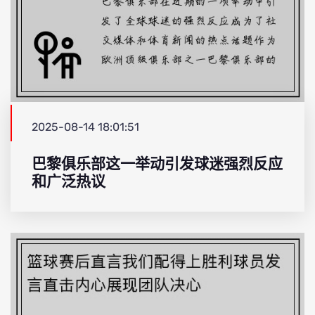
2025-08-14 18:01:51
巴黎俱乐部这一举动引发球迷强烈反应
和广泛热议