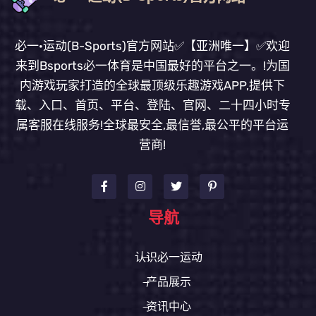
必一·运动(B-Sports)官方网站✅【亚洲唯一】✅欢迎
来到Bsports必一体育是中国最好的平台之一。!为国
内游戏玩家打造的全球最顶级乐趣游戏APP,提供下
载、入口、首页、平台、登陆、官网、二十四小时专
属客服在线服务!全球最安全,最信誉,最公平的平台运
营商!
导航
认识必一运动
产品展示
资讯中心