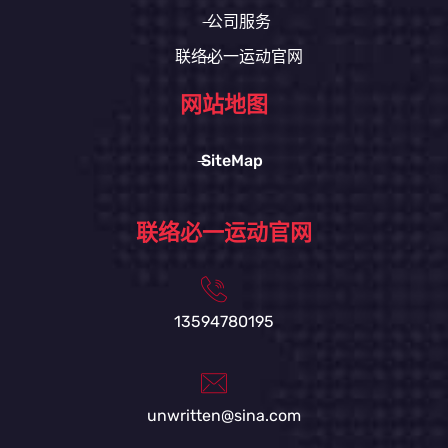
公司服务
联络必一运动官网
网站地图
SiteMap
联络必一运动官网
13594780195
unwritten@sina.com