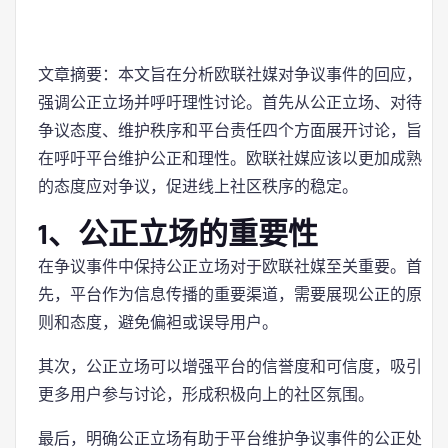
文章摘要：本文旨在分析欧联社媒对争议事件的回应，
强调公正立场并呼吁理性讨论。首先从公正立场、对待
争议态度、维护秩序和平台责任四个方面展开讨论，旨
在呼吁平台维护公正和理性。欧联社媒应该以更加成熟
的态度应对争议，促进线上社区秩序的稳定。
1、公正立场的重要性
在争议事件中保持公正立场对于欧联社媒至关重要。首
先，平台作为信息传播的重要渠道，需要展现公正的原
则和态度，避免偏袒或误导用户。
其次，公正立场可以增强平台的信誉度和可信度，吸引
更多用户参与讨论，形成积极向上的社区氛围。
最后，明确公正立场有助于平台维护争议事件的公正处