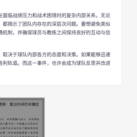
在面临战绩压力和战术困境时的复杂内部关系。无论
，都揭示了团队内存在的深层次问题。要想避免类似
通机制，并确保球员与教练之间保持良好的互动与信
，取决于球队内部各方的态度和决策。如果能够迅速
胜利轨道。而这一事件，也许会成为球队反思并改进