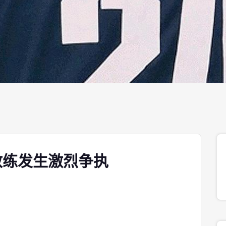
教练发生激烈争执