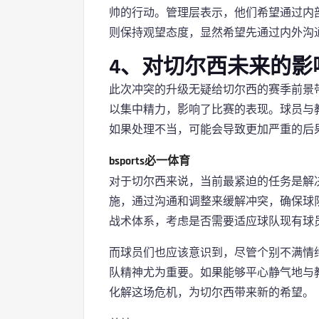
帅的行动。管理层表示，他们希望通过内
则保持观望态度，显然希望先通过内外沟
4、对切尔西未来的影
此次冲突的升级无疑给切尔西的赛季前景
以集中精力，影响了比赛的表现。球员与
如果处理不当，可能会导致更加严重的后
bsports必一体育
对于切尔西来说，当前最紧迫的任务是解
施，通过沟通和调整来缓解冲突，确保球
战术体系，考虑是否需要适应球队现有球
而球员们也应该意识到，尽管个别不满情
队精神尤为重要。如果能够平心静气地与
化解这场危机，为切尔西带来新的希望。